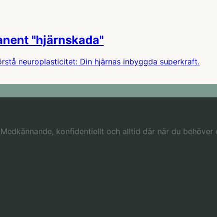
anent "hjärnskada"
rstå neuroplasticitet: Din hjärnas inbyggda superkraft.
 Medkännande, konfidentiellt och alltid där när du behöver 