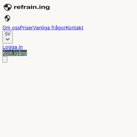
Om oss
Priser
Vanliga frågor
Kontakt
SV
Logga in
Kom igång