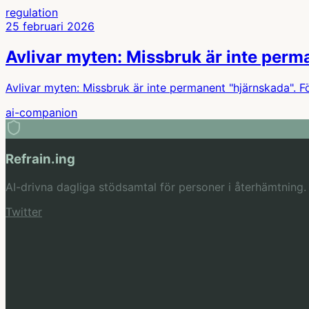
regulation
25 februari 2026
Avlivar myten: Missbruk är inte perm
Avlivar myten: Missbruk är inte permanent "hjärnskada". Fö
ai-companion
Refrain.ing
AI-drivna dagliga stödsamtal för personer i återhämtning.
Twitter